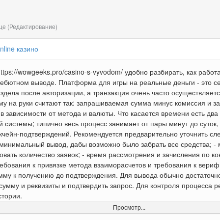
ице
(Редактирование)
nline казино
ttps://wowgeeks.pro/casino-s-vyvodom/ удобно разбирать, как рабо
ебютном выводе. Платформа для игры на реальные деньги - это сер
дела после авторизации, а транзакция очень часто осуществляет
у на руки считают так: запрашиваемая сумма минус комиссия и за
в зависимости от метода и валюты. Что касается времени есть два
 системы; типично весь процесс занимает от пары минут до суток,
кчейн-подтверждений. Рекомендуется предварительно уточнить сл
минимальный вывод, дабы возможно было забрать все средства; - 
овать количество заявок; - время рассмотрения и зачисления по к
ребования к привязке метода взаиморасчетов и требования к вериф
мму к получению до подтверждения. Для вывода обычно достаточно:
 сумму и реквизиты и подтвердить запрос. Для контроля процесса 
стории.
Просмотр...