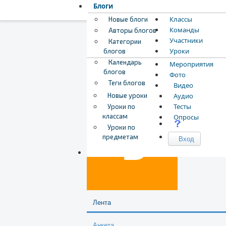
Блоги
Классы
Новые блоги
Команды
Авторы блогов
Участники
Категории
Уроки
блогов
Календарь
Мероприятия
блогов
Фото
Теги блогов
Видео
Загрузка обложки...
Перетащите обложку,
Bora
Новые уроки
Аудио
Тесты
Уроки по
классам
Опросы
Уроки по
предметам
Вход
Лента
Анкета