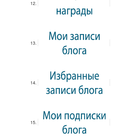
Вход
Информатика
Информатизация общества
Информатика (остаточные знания)
Информатика (остаточные знания 2)
Проверочный тест
Тест по информатике для экономистов
Результаты тестирования пользователей
Тест
Пользователь
БАЛЛЫ
Информатизация общества
Родимова Ирина Андреевна
0.00
Проверочный тест
Степанова Юлия
1.00
Информатизация общества
Родимова Ирина Андреевна
8.00
Проверочный тест
Родимова Ирина Андреевна
5.00