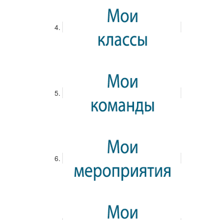
заявок; - время рассмотрения и зачисления по
конкретному способу, отдельно для кассы и платежного
сервиса; - требования к привязке метода взаиморасчетов
и требования к верификации до первого снятия; - сборы и
конвертацию, дабы посчитать сумму к получению до
подтверждения. Для вывода обычно достаточно:
авторизоваться, открыть кассу, указать опцию «Вывод»,
указать сумму и реквизиты и подтвердить запрос. Для
контроля процесса рекомендуется записывать номер
заявки и следить за статусом в истории.
Просмотр...
28 февраля 2026
Развлекательные слоты - что такое РТП и
волатильность видеослотов
В каталоге слотов https://slotsplays-trx.ru можно
сравнивать видеослоты по параметрам и сравнивать
параметры до запуска спинов. Автомат - это игра с