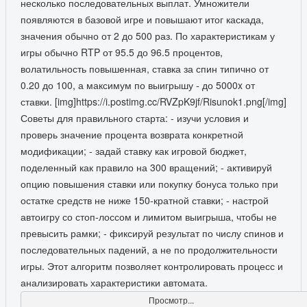
несколько последовательных выплат. Умножители
появляются в базовой игре и повышают итог каскада,
значения обычно от 2 до 500 раз. По характеристикам у
игры обычно RTP от 95.5 до 96.5 процентов,
волатильность повышенная, ставка за спин типично от
0.20 до 100, а максимум по выигрышу - до 5000x от
ставки. [img]https://i.postimg.cc/RVZpK9jf/Risunok1.png[/img]
Советы для правильного старта: - изучи условия и
проверь значение процента возврата конкретной
модификации; - задай ставку как игровой бюджет,
поделенный как правило на 300 вращений; - активируй
опцию повышения ставки или покупку бонуса только при
остатке средств не ниже 150-кратной ставки; - настрой
автоигру со стоп-лоссом и лимитом выигрыша, чтобы не
превысить рамки; - фиксируй результат по числу спинов и
последовательных падений, а не по продолжительности
игры. Этот алгоритм позволяет контролировать процесс и
анализировать характеристики автомата.
Просмотр...