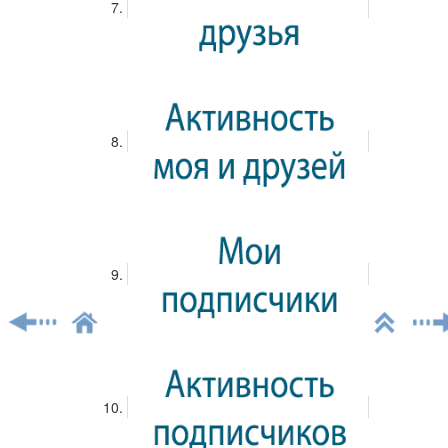
генератором случайных чисел, в которой каждое
вращение самостоятельно, а выплаты определены
таблицей выплат и правилами. Процент возврата
выражают параметром RTP, который вычисляют как
общий выигрыш, поделенную на сумму ставок, и
умножают на 100%, при том типичный диапазон
составляет 92-99%. Вариативность описывает колебания
выплат. При высокой волатильности призы реже,
соответственно банк на сессию нужно выделять больше и
планируют до 500 вращений с заданной ставкой. Ставка
за спин выбирается в панели управления. В автоматах с
игровыми линиями она часто равна стоимости монеты,
умноженной на число линий и монет, а в ways и cluster
устанавливается одной суммой за спин.
[img]https://i.postimg.cc/9fj4CPbr/Risunok1.png[/img]
Уделите внимание на эти характеристики: - RTP в % и
вариант математической модели, если их больше 1; -
дисперсию, чтобы понять частоту выплат и глубину
просадок; - минимальную и максимальную ставку и