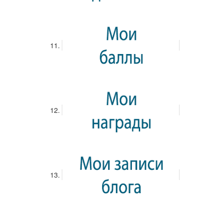
интервал регулировки ставки; - максимальный выигрыш в
кратном размере ставки и ограничения по
дополнительным функциям; - правила бонусных раундов,
включая freespins, retrigger и опцию приобретения
бонуса. Важный принцип — установить рамки по
выигрышу и проигрышам и не нарушать их. Эта стратегия
позволяет сохранять контроль над игрой и понимать
результат на основе математики.
Просмотр...
25 февраля 2026
Интернет-магазин Cvetok.by: Прекрасный букет в
парочку кликов
Такие чувственные и важные покупки, как букеты цветов,
крайне важно доверять профессионалам. Сайт
Цветок.Бай - проверенный гид во вселенную красоты и
свежайших букетов в Беларуси. Магазин обладает целым
рядом достоинств, которые высоко оценили покупатели.