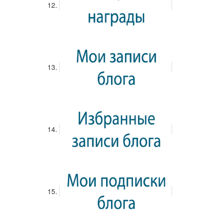
Вход
Загрузка обложки...
Перетащите обложку, чтобы изменить
положение
Меню
Лента
22 Баллов
КОМАНДЫ
Автор команд
0