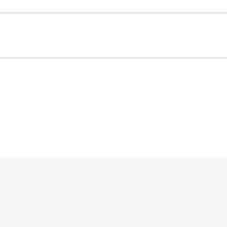
 чтобы изменить положение