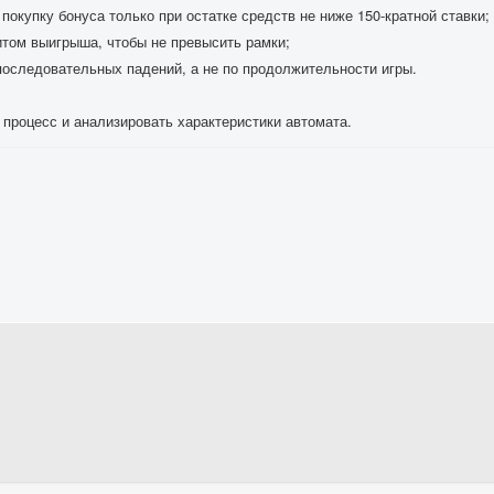
покупку бонуса только при остатке средств не ниже 150-кратной ставки;
митом выигрыша, чтобы не превысить рамки;
 последовательных падений, а не по продолжительности игры.
 процесс и анализировать характеристики автомата.