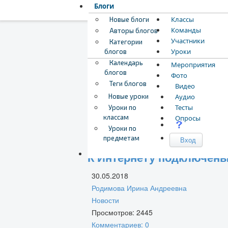
Блоги
Классы
Новые блоги
Команды
Авторы блогов
Участники
Категории
Уроки
блогов
Календарь
Мероприятия
блогов
Фото
Теги блогов
Видео
Новые уроки
Аудио
подключение к Интернет
Тесты
Уроки по
классам
Опросы
Уроки по
предметам
Вход
К Интернету подключены
30.05.2018
Родимова Ирина Андреевна
Новости
Просмотров: 2445
Комментариев: 0