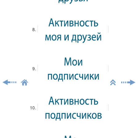
Просмотров: 2578
Комментариев: 0
49-й финал открытых Всероссийских соревнований по
шахматам
Теги:
Белая ладья
Всероссийский шахматный турнир