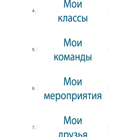
Океанавтика
Теги:
Орленок
Детская морская академия лагеря «Штормовой»
«Белая ладья» объединила лучших
юных шахматистов из 22 стран мира
01.06.2018
Родимова Ирина Андреевна
Новости