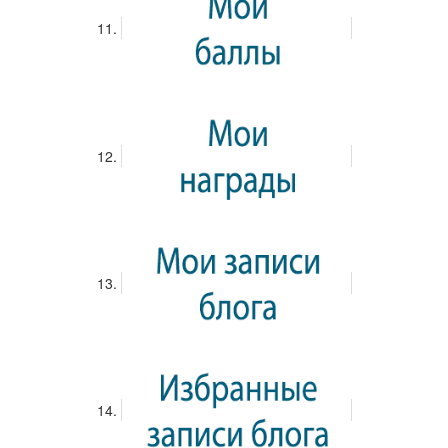
К Интернету подключены 96%
российских школ – Потехина
30.05.2018
Родимова Ирина Андреевна
Новости
Просмотров: 2444
Комментариев: 0