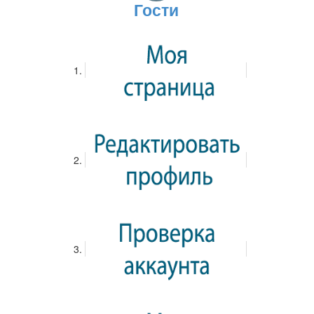
Гости
Теги:
Русский язык
Центр подводных исследований РГО и
«Орленок» запустили тематическую
смену «Океанавтика»
03.06.2018
Родимова Ирина Андреевна
Новости
Просмотров: 2735
Комментариев: 0