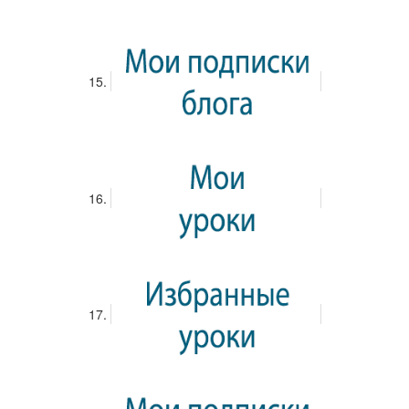
96% российских школ подключены к Интернету
Теги:
Дополнительное образование детей
подключение к Интернету
Более 700 тысяч человек будут
сдавать ЕГЭ в 2018 году
22.05.2018
Родимова Ирина Андреевна
Новости
Просмотров: 2490
Комментариев: 0