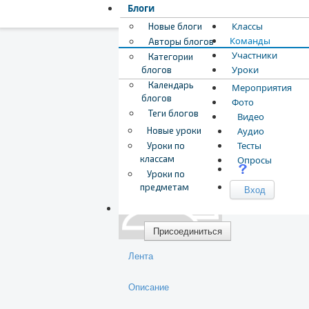
Блоги
Классы
Новые блоги
Команды
Авторы блогов
Участники
Категории
Уроки
блогов
Календарь
Мероприятия
блогов
Фото
Теги блогов
Видео
Загрузка обложки...
Перетащите обложку,
Команда мечты
Новые уроки
Аудио
Тесты
Уроки по
Личная команда
классам
Опросы
Открытый доступ
Уроки по
Участников: 2
предметам
Вход
7717
Присоединиться
Лента
Описание