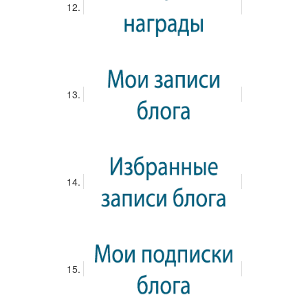
Вход
Загрузка обложки...
Перетащите обложку, чтобы изменить
положение
10 А класс
Присоединиться
Меню
ОПРОСЫ
ВСЕ Опросы