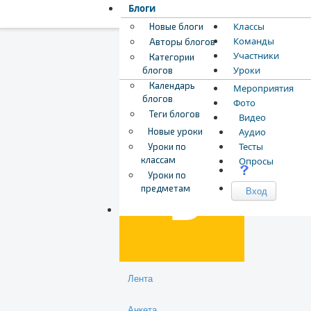
Блоги
Классы
Новые блоги
Команды
Авторы блогов
Участники
Категории
Уроки
блогов
Календарь
Мероприятия
блогов
Фото
Теги блогов
Видео
Загрузка обложки...
Перетащите обложку,
Бероев Егор
Новые уроки
Аудио
Тесты
Уроки по
классам
Опросы
Уроки по
предметам
Вход
Лента
Анкета