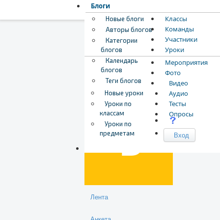
Блоги
Классы
Новые блоги
Команды
Авторы блогов
Участники
Категории
Уроки
блогов
Календарь
Мероприятия
блогов
Фото
Теги блогов
Видео
Загрузка обложки...
Перетащите обложку,
Бероев Егор
Новые уроки
Аудио
Тесты
Уроки по
классам
Опросы
Уроки по
предметам
Вход
Лента
Анкета