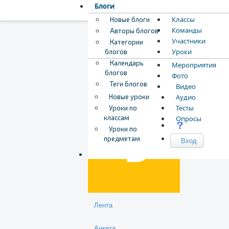
Блоги
Классы
Новые блоги
Команды
Авторы блогов
Участники
Категории
Уроки
блогов
Календарь
Мероприятия
блогов
Фото
Теги блогов
Видео
Загрузка обложки...
Перетащите обложку,
Бероев Егор
Новые уроки
Аудио
Тесты
Уроки по
классам
Опросы
Уроки по
предметам
Вход
Лента
Анкета