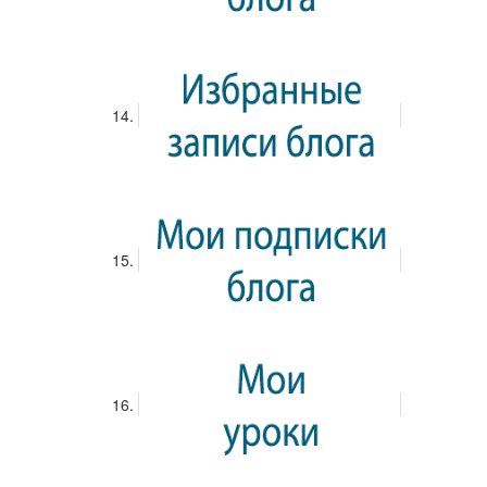
образом, цена на обрезную доску https://megastroy-
serpukhov.ru/catalog/pilomaterialy/pilomaterial-
obreznoy/doska_obreznaya/ – это сложная сумма,
включающая в себя стоимость сырья, производственные
затраты, конкуренцию, сезонность и транспортные
расходы. Понимание этих факторов позволяет
потребителям лучше ориентироваться на рынке и
принимать взвешенные решения при покупке.
Просмотр...
28 апреля 2025