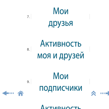
28 апреля 2025
Доска обрезная цена
Формирование цены на обрезную доску – процесс
многогранный, зависящий от ряда экономических и
производственных факторов. Рассмотрим ключевые
аспекты, влияющие на конечную стоимость этого
популярного строительного материала. Первостепенное
значение имеет стоимость сырья. Цена круглой
древесины, поступающей на пилораму, варьируется в
зависимости от породы дерева (сосна, ель, лиственница и
т.д.), ее качества (наличие сучков, гнили, дефектов) и
региона заготовки. Транспортные расходы, связанные с
доставкой леса до места переработки, также включаются
в себестоимость. Второй важный фактор – затраты на
производство. Они включают в себя расходы на
электроэнергию, оплату труда персонала, амортизацию
оборудования (пилорамы, станки для обработки
древесины), ремонт и обслуживание техники. Более