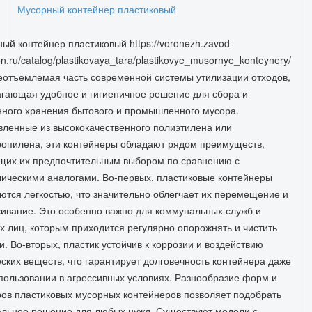
Мусорный контейнер пластиковый
ый контейнер пластиковый https://voronezh.zavod-
n.ru/catalog/plastikovaya_tara/plastikovye_musornye_konteynery/
неотъемлемая часть современной системы утилизации отходов,
гающая удобное и гигиеничное решение для сбора и
ного хранения бытового и промышленного мусора.
вленные из высококачественного полиэтилена или
опилена, эти контейнеры обладают рядом преимуществ,
их их предпочтительным выбором по сравнению с
ическими аналогами. Во-первых, пластиковые контейнеры
ются легкостью, что значительно облегчает их перемещение и
ивание. Это особенно важно для коммунальных служб и
х лиц, которым приходится регулярно опорожнять и чистить
и. Во-вторых, пластик устойчив к коррозии и воздействию
ских веществ, что гарантирует долговечность контейнера даже
пользовании в агрессивных условиях. Разнообразие форм и
ов пластиковых мусорных контейнеров позволяет подобрать
льное решение для любых нужд. Существуют модели с