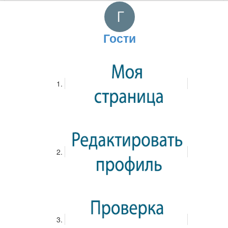
информации о стоимости конкретного случая,
рекомендуется обращаться непосредственно в клинику
для проведения консультации и составления
Гости
индивидуального плана лечения.
Просмотр...
30 апреля 2025
Профильная труба купить
Купить профильную трубу https://megastroy-
serpukhov.ru/catalog/metalloprokat/truby-profilnye-stalnye/
любого размера теперь стало как никогда просто и удобно
благодаря онлайн-магазину "Мегастрой". Магазин
предлагает широкий ассортимент профильных труб,
способных удовлетворить любые потребности, будь то
строительство забора, возведение каркаса для теплицы
или создание сложной металлоконструкции. Удобная
система фильтров на сайте позволяет быстро подобрать
трубу нужного сечения, толщины стенки и длины.
Подробные описания каждого товара, фотографии и