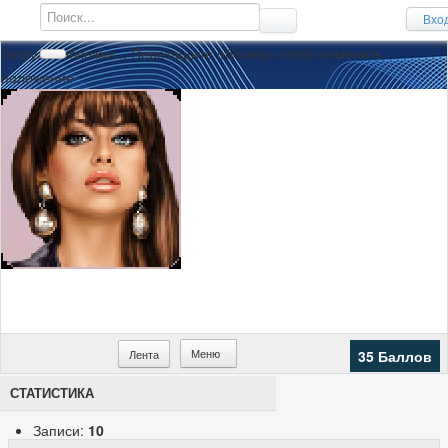
Вхо
Загрузка обложки...
Перетащите обложку, чтобы изменить
положение
Меню
Лента
35 Баллов
СТАТИСТИКА
Записи:
10