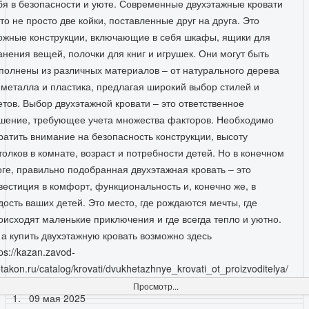
бя в безопасности и уюте. Современные двухэтажные кровати
это не просто две койки, поставленные друг на друга. Это
ожные конструкции, включающие в себя шкафы, ящики для
анения вещей, полочки для книг и игрушек. Они могут быть
полнены из различных материалов – от натурального дерева
 металла и пластика, предлагая широкий выбор стилей и
етов. Выбор двухэтажной кровати – это ответственное
шение, требующее учета множества факторов. Необходимо
ратить внимание на безопасность конструкции, высоту
толков в комнате, возраст и потребности детей. Но в конечном
оге, правильно подобранная двухэтажная кровать – это
вестиция в комфорт, функциональность и, конечно же, в
дость ваших детей. Это место, где рождаются мечты, где
оисходят маленькие приключения и где всегда тепло и уютно.
 а купить двухэтажную кровать возможно здесь
tps://kazan.zavod-
takon.ru/catalog/krovati/dvukhetazhnye_krovati_ot_proizvoditelya/
Просмотр...
09 мая 2025