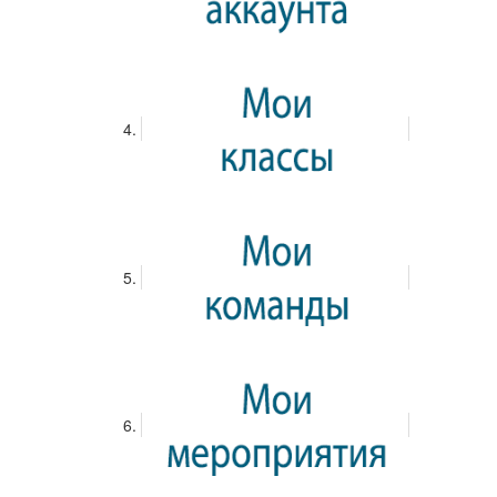
технические характеристики помогут вам сделать
осознанный выбор, не выходя из дома. "Мегастрой"
сотрудничает только с проверенными производителями,
что гарантирует высокое качество продукции. Все трубы
соответствуют ГОСТам и отличаются долговечностью,
прочностью и устойчивостью к коррозии. Кроме того,
"Мегастрой" предлагает выгодные цены и гибкую систему
скидок. Специальные предложения сделают вашу покупку
еще более приятной. Доставка осуществляется в
кратчайшие сроки, что позволит вам приступить к
реализации своего проекта без задержек. С "Мегастроем"
вы экономите время и деньги, получая при этом
качественный продукт, соответствующий вашим
требованиям. Забудьте о проблемах с поиском и
доставкой – "Мегастрой" позаботится обо всем. Просто
выберите нужную трубу, оформите заказ, и мы доставим
его прямо к вашей двери.
Просмотр...