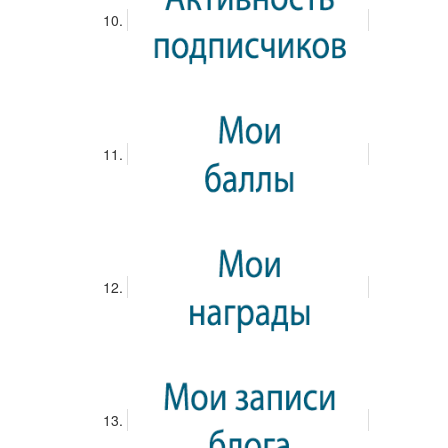
современное и автоматизированное производство обычно
позволяет снизить эти затраты, что может отразиться на
конечной цене доски. Конкуренция на рынке
пиломатериалов оказывает значительное влияние. В
регионах с высокой концентрацией производителей цены,
как правило, более низкие из-за борьбы за покупателя.
Напротив, в отдаленных районах, где конкуренция
ограничена, стоимость может быть выше. Сезонность
также играет роль. Зимой, как правило, заготовка леса и
производство обрезной доски сокращаются из-за
неблагоприятных погодных условий, что приводит к
увеличению цен. Весной и летом, напротив, предложение
увеличивается, и цены могут снижаться. Наконец,
транспортные расходы, связанные с доставкой готовой
доски до потребителя, также включаются в цену.
Расстояние, тип транспорта (автомобильный,
железнодорожный) и тарифы транспортных компаний
напрямую влияют на конечную стоимость. Таким